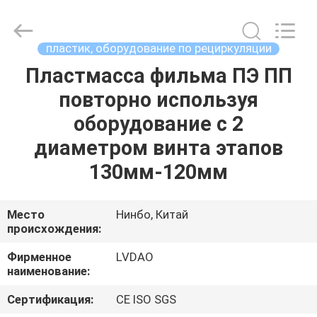
MACHINERY
INDUSTRIAL
TRADE
CO.,LTD..
All
пластик, оборудование по рециркуляции
Rights
Reserved.
Пластмасса фильма ПЭ ПП
ДОМ
Developed
by
ECER
повторно используя
ПРОДУКТЫ
оборудование с 2
диаметром винта этапов
О
130мм-120мм
НАС
Место
Нинбо, Китай
происхождения:
ПУТЕШЕСТВИЕ
ФАБРИКИ
Фирменное
LVDAO
наименование:
ПРОВЕРКА
Сертификация:
CE ISO SGS