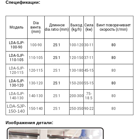
Спецификации:
Dia
Длинное
Выход
Сила
Винт поворачивает
Модель
винта.
dia.ratio (mm)
(kg/h)
(kw)
скорость (r/min)
(mm)
LDA-SJP-
100-90
25:1
100-120
30-11
80
100-90
LDA-SJP-
110-105
25:1
120-150
37-11
80
110-105
LDA-SJP-
120-115
25:1
130-180
45-15
80
120-115
LDA-SJP-
130-120
25:1
150-200
55-15
80
130-120
LDA-SJP-
75-
140-130
25:1
200-300
80
140-130
18.5
LDA-SJP-
150-140
25:1
250-350
90-22
80
150-140
Изображения детали: