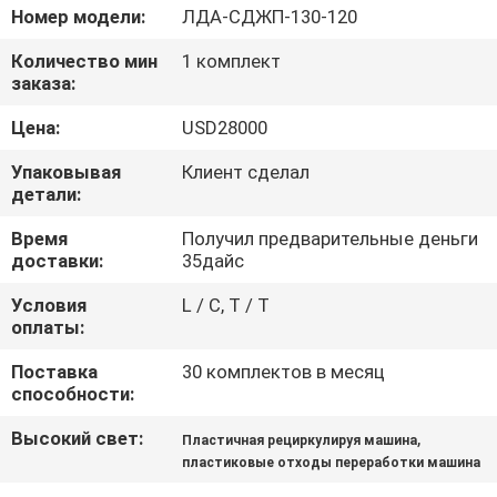
КАЧЕСТВА
Номер модели:
ЛДА-СДЖП-130-120
Количество мин
1 комплект
СВЯЖИТЕСЬ
заказа:
МЫ
Цена:
USD28000
Упаковывая
Клиент сделал
НОВОСТИ
детали:
Время
Получил предварительные деньги
СПРОСИТЕ
доставки:
35дайс
ЦИТАТУ
Условия
L / C, T / T
оплаты:
КАРТА
Поставка
30 комплектов в месяц
способности:
САЙТА
Высокий свет:
,
Пластичная рециркулируя машина
пластиковые отходы переработки машина
PRIVACY