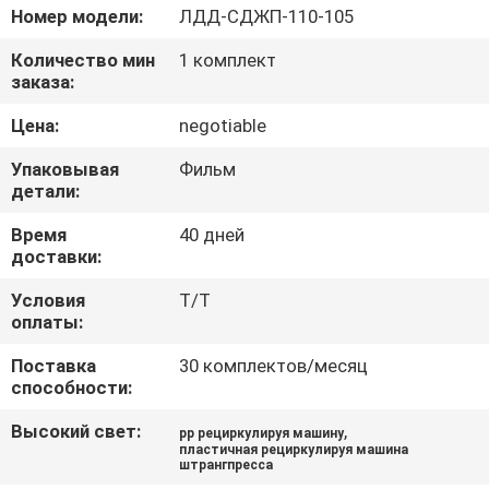
КАЧЕСТВА
Номер модели:
ЛДД-СДЖП-110-105
Количество мин
1 комплект
СВЯЖИТЕСЬ
заказа:
МЫ
Цена:
negotiable
Упаковывая
Фильм
НОВОСТИ
детали:
Время
40 дней
СПРОСИТЕ
доставки:
ЦИТАТУ
Условия
T/T
оплаты:
КАРТА
Поставка
30 комплектов/месяц
способности:
САЙТА
Высокий свет:
,
pp рециркулируя машину
пластичная рециркулируя машина
штрангпресса
PRIVACY