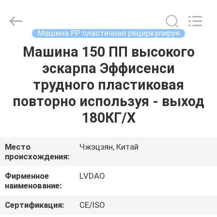
MACHINERY
INDUSTRIAL
TRADE
CO.,LTD..
All
Машина PP пластичная рециркулируя
Rights
Reserved.
Машина 150 ПП высокого
ДОМ
Developed
by
ECER
эскарпа Эффисенси
ПРОДУКТЫ
трудного пластиковая
повторно используя - выход
О
180КГ/Х
НАС
Место
Чжэцзян, Китай
происхождения:
ПУТЕШЕСТВИЕ
ФАБРИКИ
Фирменное
LVDAO
наименование:
ПРОВЕРКА
Сертификация:
CE/ISO