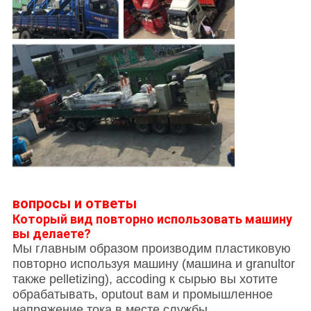
вопросы и ответы
Который вид повторно использовать машину
вы делаете?
Мы главным образом производим пластиковую
повторно используя машину (машина и granultor
также pelletizing), accoding к сырью вы хотите
обрабатывать, oputout вам и промышленное
напряжение тока в месте службы.