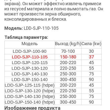
экрана). Он может эффектно извлечь примеси
из recyced материала и полно вымотать газ. Он
может произвести зерна обширного,
консолидированных и блеска.
Модель:
LDD-SJP-110-105
Таблица параметра:
Модель
Выход (kg/h)
Сила (kw)
70-100
30
LDD-SJP-100-90
150-180
37
LDD-SJP-110-105
200-220
45
LDD-SJP-120-115
220-250
55
LDD-SJP-130-120
250-300
75
LDD-SJP-140-130
300-450
90
LDD-SJP-150-140
200-220
45
LDD-SJP-125-115 (hdpe)
220-250
55
LDD-SJP-130-120 (hdpe)
250-300
75
LDD-SJP-140-130 (hdpe)
300-450
90
LDD-SJP-150-140 (hdpe)
Изображение продукта