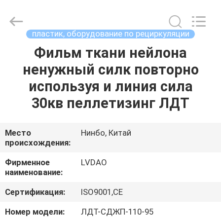
MACHINERY
INDUSTRIAL
TRADE
CO.,LTD..
All
пластик, оборудование по рециркуляции
Rights
Reserved.
Фильм ткани нейлона
ДОМ
Developed
by
ECER
ненужный силк повторно
ПРОДУКТЫ
используя и линия сила
30кв пеллетизинг ЛДТ
О
НАС
Место
Нинбо, Китай
происхождения:
ПУТЕШЕСТВИЕ
Фирменное
LVDAO
наименование:
ФАБРИКИ
Сертификация:
ISO9001,CE
ПРОВЕРКА
Номер модели:
ЛДТ-СДЖП-110-95