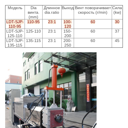
Модель
Dia
Длинное
Выход
Винт поворачивает
Сила
винта.
dia.ratio
скорость (r/min)
(kw)
(mm)
LDT-SJP-
110-95
23:1
100-
60
30
110-95
120
LDT-SJP-
125-110
23:1
150-
60
37
125-110
200
LDT-SJP-
135-115
23:1
200-
60
45
135-115
250