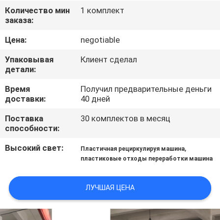
КАЧЕСТВА
Количество мин
1 комплект
заказа:
СВЯЖИТЕСЬ
Цена:
negotiable
МЫ
Упаковывая
Клиент сделал
детали:
НОВОСТИ
Время
Получил предварительные деньги
доставки:
40 дней
СПРОСИТЕ
Поставка
30 комплектов в месяц
способности:
ЦИТАТУ
Высокий свет:
,
Пластичная рециркулируя машина
пластиковые отходы переработки машина
КАРТА
САЙТА
ЛУЧШАЯ ЦЕНА
PRIVACY