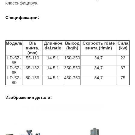
классифицируя.
Спецификации:
Модель
Dia
Длинное
Выход
Скорость roate
Сила
винта.
dai.ratio
(kg/h)
винта (r/min)
(kw)
(mm)
LD-SZ-
55-110
14.5:1
150-250
34,7
22
55
LD-SZ-
65-132
14.5:1
350-550
34,7
37
65
LD-SZ-
80-156
14.5:1
450-750
34,7
75
80
Изображения детали: