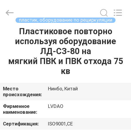
MACHINERY
INDUSTRIAL
TRADE
CO.,LTD..
All
пластик, оборудование по рециркуляции
Rights
Reserved.
Пластиковое повторно
ДОМ
Developed
by
ECER
используя оборудование
ПРОДУКТЫ
ЛД-СЗ-80 на
мягкий ПВК и ПВК отхода 75
О
кв
НАС
Место
Нинбо, Китай
происхождения:
ПУТЕШЕСТВИЕ
ФАБРИКИ
Фирменное
LVDAO
наименование:
ПРОВЕРКА
Сертификация:
ISO9001,CE