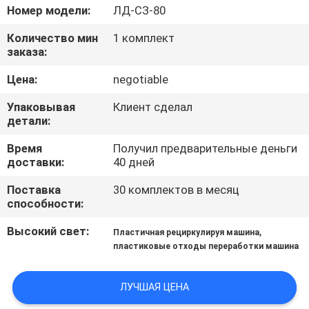
КАЧЕСТВА
Номер модели:
ЛД-СЗ-80
Количество мин
1 комплект
СВЯЖИТЕСЬ
заказа:
МЫ
Цена:
negotiable
Упаковывая
Клиент сделал
НОВОСТИ
детали:
Время
Получил предварительные деньги
СПРОСИТЕ
доставки:
40 дней
ЦИТАТУ
Поставка
30 комплектов в месяц
способности:
КАРТА
Высокий свет:
,
Пластичная рециркулируя машина
пластиковые отходы переработки машина
САЙТА
ЛУЧШАЯ ЦЕНА
PRIVACY