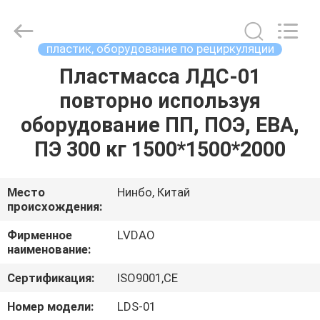
RUBBER
MACHINERY
INDUSTRIAL
TRADE
CO.,LTD..
пластик, оборудование по рециркуляции
All
Rights
Reserved.
Пластмасса ЛДС-01
ДОМ
Developed
by
повторно используя
ECER
ПРОДУКТЫ
оборудование ПП, ПОЭ, ЕВА,
ПЭ 300 кг 1500*1500*2000
О
НАС
Место
Нинбо, Китай
происхождения:
ПУТЕШЕСТВИЕ
Фирменное
LVDAO
наименование:
ФАБРИКИ
Сертификация:
ISO9001,CE
ПРОВЕРКА
Номер модели:
LDS-01