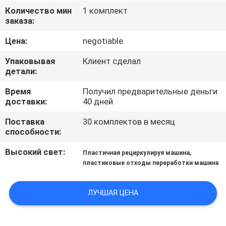
КАЧЕСТВА
Количество мин
1 комплект
заказа:
СВЯЖИТЕСЬ
Цена:
negotiable
МЫ
Упаковывая
Клиент сделал
детали:
НОВОСТИ
Время
Получил предварительные деньги
доставки:
40 дней
СПРОСИТЕ
Поставка
30 комплектов в месяц
способности:
ЦИТАТУ
Высокий свет:
,
Пластичная рециркулируя машина
пластиковые отходы переработки машина
КАРТА
САЙТА
ЛУЧШАЯ ЦЕНА
PRIVACY