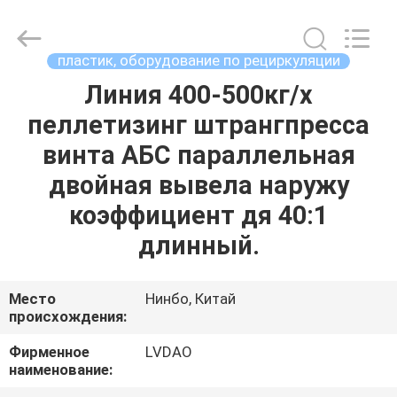
MACHINERY
INDUSTRIAL
TRADE
CO.,LTD..
All
пластик, оборудование по рециркуляции
Rights
Reserved.
Линия 400-500кг/х
ДОМ
Developed
by
ECER
пеллетизинг штрангпресса
ПРОДУКТЫ
винта АБС параллельная
двойная вывела наружу
О
коэффициент дя 40:1
НАС
длинный.
ПУТЕШЕСТВИЕ
Место
Нинбо, Китай
происхождения:
ФАБРИКИ
Фирменное
LVDAO
наименование:
ПРОВЕРКА