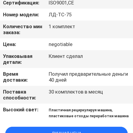
КАЧЕСТВА
Сертификация:
ISO9001,CE
Номер модели:
ЛД-ТС-75
СВЯЖИТЕСЬ
Количество мин
1 комплект
МЫ
заказа:
Цена:
negotiable
НОВОСТИ
Упаковывая
Клиент сделал
детали:
СПРОСИТЕ
Время
Получил предварительные деньги
ЦИТАТУ
доставки:
40 дней
Поставка
30 комплектов в месяц
способности:
КАРТА
САЙТА
Высокий свет:
,
Пластичная рециркулируя машина
пластиковые отходы переработки машина
PRIVACY