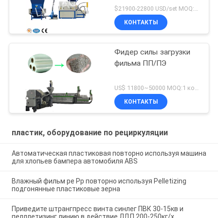
завода пластиковая
$21900-22800 USD/set MOQ:1 комплект
КОНТАКТЫ
Фидер силы загрузки
фильма ПП/ПЭ
US$ 11800~50000 MOQ:1 комплект
КОНТАКТЫ
пластик, оборудование по рециркуляции
Автоматическая пластиковая повторно используя машина
для хлопьев бампера автомобиля ABS
Влажный фильм pe Pp повторно используя Pelletizing
подгонянные пластиковые зерна
Приведите штрангпресс винта синлег ПВК 30-15кв и
пелллетизинг линию в действие ЛДП 200-250кг/х