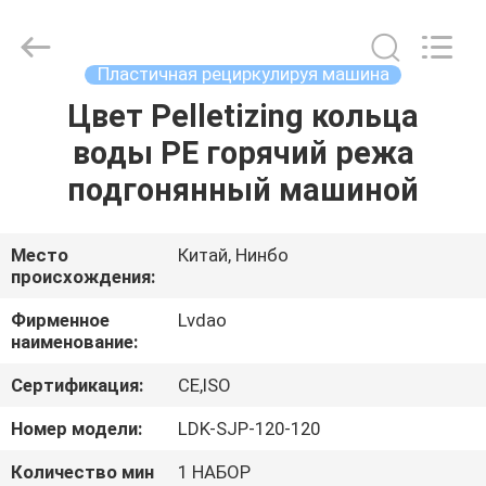
MACHINERY
INDUSTRIAL
TRADE
CO.,LTD..
All
Пластичная рециркулируя машина
Rights
Reserved.
Цвет Pelletizing кольца
ДОМ
Developed
by
ECER
воды PE горячий режа
ПРОДУКТЫ
подгонянный машиной
О
Место
Китай, Нинбо
происхождения:
НАС
Фирменное
Lvdao
наименование:
ПУТЕШЕСТВИЕ
Сертификация:
CE,ISO
ФАБРИКИ
Номер модели:
LDK-SJP-120-120
ПРОВЕРКА
Количество мин
1 НАБОР