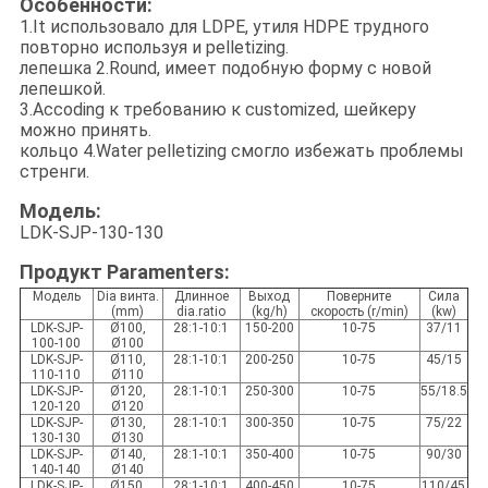
Особенности:
1.It использовало для LDPE, утиля HDPE трудного
повторно используя и pelletizing.
лепешка 2.Round, имеет подобную форму с новой
лепешкой.
3.Accoding к требованию к customized, шейкеру
можно принять.
кольцо 4.Water pelletizing смогло избежать проблемы
стренги.
Модель:
LDK-SJP-130-130
Продукт Paramenters:
Модель
Dia винта.
Длинное
Выход
Поверните
Сила
(mm)
dia.ratio
(kg/h)
скорость (r/min)
(kw)
LDK-SJP-
Ø100,
28:1-10:1
150-200
10-75
37/11
100-100
Ø100
LDK-SJP-
Ø110,
28:1-10:1
200-250
10-75
45/15
110-110
Ø110
LDK-SJP-
Ø120,
28:1-10:1
250-300
10-75
55/18.5
120-120
Ø120
LDK-SJP-
Ø130,
28:1-10:1
300-350
10-75
75/22
130-130
Ø130
LDK-SJP-
Ø140,
28:1-10:1
350-400
10-75
90/30
140-140
Ø140
LDK-SJP-
Ø150,
28:1-10:1
400-450
10-75
110/45