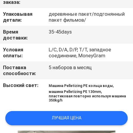
заказа:
КАЧЕСТВА
Упаковывая
деревянные пакет/подгонянный
детали:
пакет фильмов/
СВЯЖИТЕСЬ
МЫ
Время
35-45days
доставки:
Условия
L/C, D/A, D/P, T/T, западное
НОВОСТИ
оплаты:
соединение, MoneyGram
Поставка
5 наборов в месяц
СПРОСИТЕ
способности:
ЦИТАТУ
Высокий свет:
,
Машина Pelletizing PE кольца воды
,
машина Pelletizing PE 130mm
пластиковая повторно используя машина
КАРТА
350kg/h
САЙТА
ЛУЧШАЯ ЦЕНА
PRIVACY