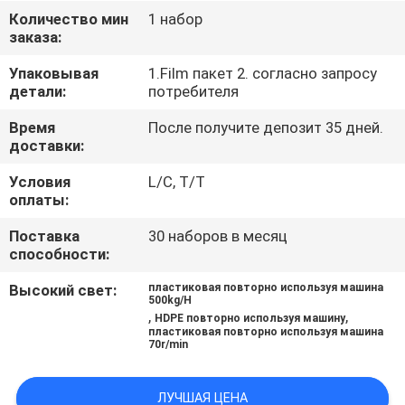
КАЧЕСТВА
Количество мин
1 набор
заказа:
СВЯЖИТЕСЬ
Упаковывая
1.Film пакет 2. согласно запросу
детали:
потребителя
МЫ
Время
После получите депозит 35 дней.
доставки:
НОВОСТИ
Условия
L/C, T/T
оплаты:
СПРОСИТЕ
Поставка
30 наборов в месяц
ЦИТАТУ
способности:
Высокий свет:
пластиковая повторно используя машина
КАРТА
500kg/H
,
,
HDPE повторно используя машину
САЙТА
пластиковая повторно используя машина
70r/min
PRIVACY
ЛУЧШАЯ ЦЕНА