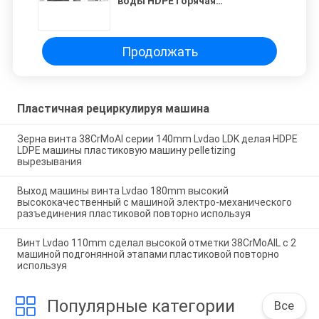
воды HDPE горячая
пластиковая повторно
используя
Продолжать
Пластичная рециркулируя машина
Зерна винта 38CrMoAl серии 140mm Lvdao LDK делая HDPE
LDPE машины пластиковую машину pelletizing
вырезывания
Выход машины винта Lvdao 180mm высокий
высококачественный с машиной электро-механического
разъединения пластиковой повторно используя
Винт Lvdao 110mm сделал высокой отметки 38CrMoAIL с 2
машиной подгонянной этапами пластиковой повторно
используя
Популярные категории
Все