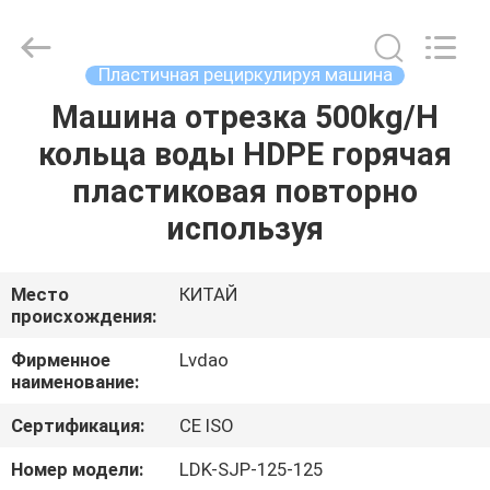
MACHINERY
INDUSTRIAL
TRADE
CO.,LTD..
All
Пластичная рециркулируя машина
Rights
Reserved.
Машина отрезка 500kg/H
ДОМ
Developed
by
ECER
кольца воды HDPE горячая
ПРОДУКТЫ
пластиковая повторно
используя
О
НАС
Место
КИТАЙ
происхождения:
ПУТЕШЕСТВИЕ
Фирменное
Lvdao
наименование:
ФАБРИКИ
Сертификация:
CE ISO
ПРОВЕРКА
Номер модели:
LDK-SJP-125-125