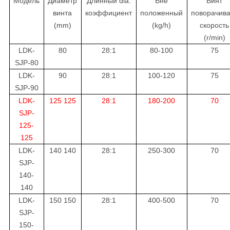
Модель
Диаметр
Длинный dia.
Вне
Винт
винта
коэффициент
положенный
поворачив
(mm)
(kg/h)
скорость
(r/min)
LDK-
80
28:1
80-100
75
SJP-80
LDK-
90
28:1
100-120
75
SJP-90
LDK-
125 125
28:1
180-200
70
SJP-
125-
125
LDK-
140 140
28:1
250-300
70
SJP-
140-
140
LDK-
150 150
28:1
400-500
70
SJP-
150-