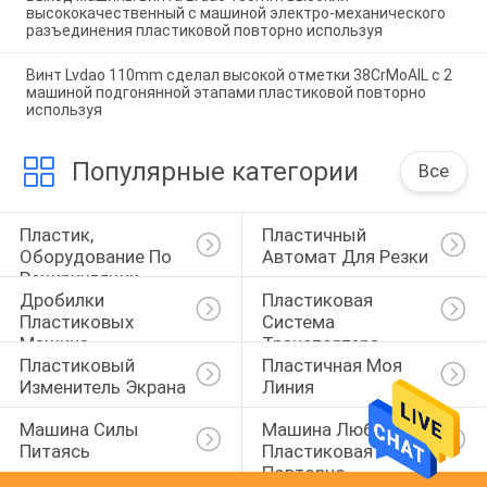
высококачественный с машиной электро-механического
разъединения пластиковой повторно используя
Винт Lvdao 110mm сделал высокой отметки 38CrMoAIL с 2
машиной подгонянной этапами пластиковой повторно
используя
Популярные категории
Все
Пластик, 
Пластичный 
Оборудование По 
Автомат Для Резки
Рециркуляции
Дробилки 
Пластиковая 
Пластиковых 
Система 
Машина
Транспортера
Пластиковый 
Пластичная Моя 
Изменитель Экрана
Линия
Машина Силы 
Машина Любимца 
Питаясь
Пластиковая 
Повторно 