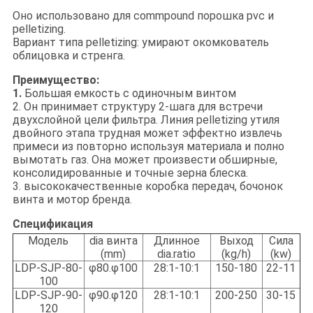
Оно использовано для commpound порошка pvc и
pelletizing.
Вариант типа pelletizing: умирают окомкователь
облицовка и стренга.
Преимущество:
1.
Большая емкость с одиночным винтом
2. Он принимает структуру 2-шага для встречи
двухслойной цели фильтра. Линия pelletizing утиля
двойного этапа трудная может эффектно извлечь
примеси из повторно используя материала и полно
вымотать газ. Она может произвести обширные,
консолидированные и точные зерна блеска.
3.
высококачественные коробка передач, бочонок
винта и мотор бренда.
Спецификация
Модель
dia винта
Длинное
Выход
Сила
(mm)
dia.ratio
(kg/h)
(kw)
LDP-SJP-80-
φ80.φ100
28:1-10:1
150-180
22-11
100
LDP-SJP-90-
φ90.φ120
28:1-10:1
200-250
30-15
120