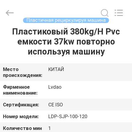
MACHINERY
INDUSTRIAL
TRADE
CO.,LTD..
All
Пластичная рециркулируя машина
Rights
Reserved.
Пластиковый 380kg/H Pvc
ДОМ
Developed
by
ECER
емкости 37kw повторно
ПРОДУКТЫ
используя машину
О
Место
КИТАЙ
происхождения:
НАС
Фирменное
Lvdao
наименование:
ПУТЕШЕСТВИЕ
Сертификация:
CE ISO
ФАБРИКИ
Номер модели:
LDP-SJP-100-120
ПРОВЕРКА
Количество мин
1