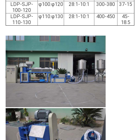
LDP-SJP-
φ100.φ120
28:1-10:1
300-380
37-15
100-120
LDP-SJP-
φ110.φ130
28:1-10:1
400-450
45-
110-130
18.5