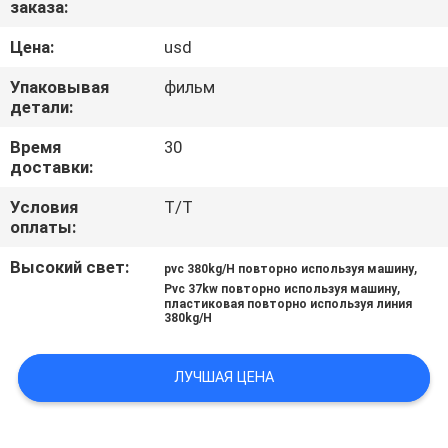
заказа:
КАЧЕСТВА
Цена:
usd
СВЯЖИТЕСЬ
Упаковывая
фильм
МЫ
детали:
Время
30
доставки:
НОВОСТИ
Условия
T/T
оплаты:
СПРОСИТЕ
Высокий свет:
,
ЦИТАТУ
pvc 380kg/H повторно используя машину
,
Pvc 37kw повторно используя машину
пластиковая повторно используя линия
380kg/H
КАРТА
САЙТА
ЛУЧШАЯ ЦЕНА
PRIVACY